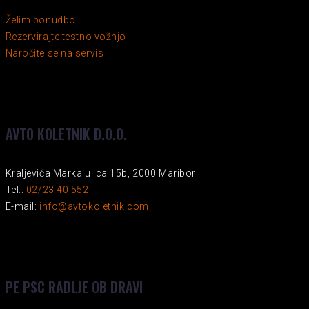
Želim ponudbo
Rezervirajte testno vožnjo
Naročite se na servis
AVTO KOLETNIK D.O.O.
Kraljeviča Marka ulica 15b, 2000 Maribor
Tel.:
02/23 40 552
E-mail:
info@avtokoletnik.com
PE PSC RADLJE OB DRAVI